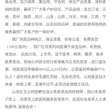
格合理。实力雄厚，重信用、守合同、保证产品质量，薄利多
销的原则，赢得了广大客户的信任。产品远销：东北三省，云
南，贵州，陕西，四川，山东，山西，河北，河南，江西，宁
夏，新疆，内蒙古等地，以良好的品种，真诚的信誉和热情的
服务赢得广大客户的一致好评。
我厂鸡苗品种纯正、保证质量、价格公道、免费送货
（100公里内）。我厂红羽系列鸡苗属于杂交品种，长势快、
体型好、 抗病力强、上市早。适于笼养、网养、圈养、散养
1
2
效果更佳。我场公鸡苗全部注射液氮马立克氏疫苗，进口益生
素。鸡苗成活率确保98%以上(10日内)，公苗鉴别率确保97%
以上！成年鸡全身羽毛通红亮丽，无杂色羽毛。公鸡更是冠大
体健，肉质上乘，是逢年过节,走亲访友馈赠之佳品。
山东红玉公鸡苗孵化场义务联系成鸡经销商，我们本着用
户至上，信誉至上的原则服务新老客户。欢迎社会各界人士来
电垂询, 谢谢合作！