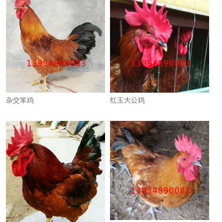
杂交笨鸡
红玉大公鸡