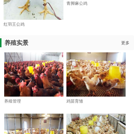
青脚麻公鸡
红羽王公鸡
养殖实景
更多
养殖管理
鸡苗育雏