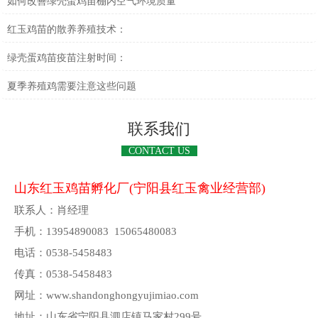
如何改善绿壳蛋鸡苗棚内空气环境质量
红玉鸡苗的散养养殖技术：
绿壳蛋鸡苗疫苗注射时间：
夏季养殖鸡需要注意这些问题
联系我们
CONTACT US
山东红玉鸡苗孵化厂(宁阳县红玉禽业经营部)
联系人：肖经理
手机：13954890083 15065480083
电话：0538-5458483
传真：0538-5458483
网址：www.shandonghongyujimiao.com
地址：山东省宁阳县泗店镇马家村299号