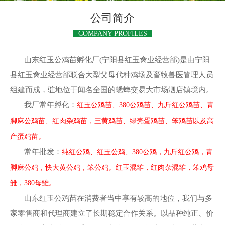
公司简介
COMPANY PROFILES
山东红玉公鸡苗孵化厂(宁阳县红玉禽业经营部)是由宁阳
县红玉禽业经营部联合大型父母代种鸡场及畜牧兽医管理人员
组建而成，驻地位于闻名全国的蟋蟀交易大市场泗店镇境内。
我厂常年孵化：
红玉公鸡苗、380公鸡苗、九斤红公鸡苗、青
脚麻公鸡苗、红肉杂鸡苗，三黄鸡苗、绿壳蛋鸡苗、笨鸡苗以及高
产蛋鸡苗。
常年批发：
纯红公鸡、红玉公鸡、380公鸡，九斤红公鸡，青
脚麻公鸡，快大黄公鸡，笨公鸡。红玉混雏，红肉杂混雏，笨鸡母
雏，380母雏。
山东红玉公鸡苗在消费者当中享有较高的地位，我们与多
家零售商和代理商建立了长期稳定合作关系。以品种纯正、价