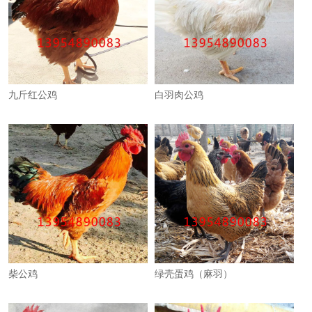
九斤红公鸡
白羽肉公鸡
柴公鸡
绿壳蛋鸡（麻羽）