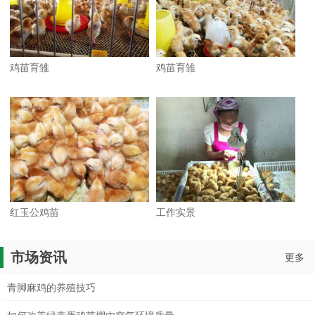
鸡苗育雏
鸡苗育雏
红玉公鸡苗
工作实景
市场资讯
更多
青脚麻鸡的养殖技巧