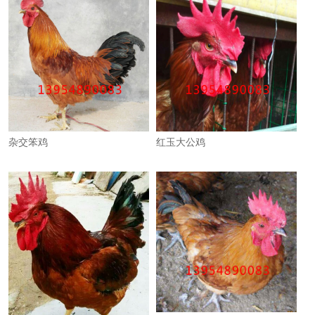
杂交笨鸡
红玉大公鸡