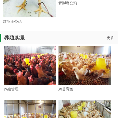
青脚麻公鸡
红羽王公鸡
养殖实景
更多
养殖管理
鸡苗育雏