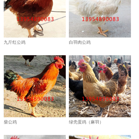
九斤红公鸡
白羽肉公鸡
柴公鸡
绿壳蛋鸡（麻羽）