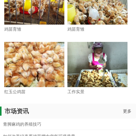
鸡苗育雏
鸡苗育雏
红玉公鸡苗
工作实景
市场资讯
更多
青脚麻鸡的养殖技巧