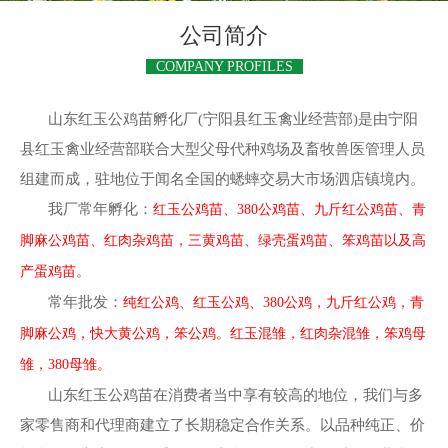
公司简介
COMPANY PROFILES
山东红玉公鸡苗孵化厂(宁阳县红玉禽业经营部)是由宁阳
县红玉禽业经营部联合大型父母代种鸡场及畜牧兽医管理人员
组建而成，驻地位于闻名全国的蟋蟀交易大市场泗店镇境内。
我厂常年孵化：
红玉公鸡苗、380公鸡苗、九斤红公鸡苗、青
脚麻公鸡苗、红肉杂鸡苗，三黄鸡苗、绿壳蛋鸡苗、笨鸡苗以及高
产蛋鸡苗。
常年批发：
纯红公鸡、红玉公鸡、380公鸡，九斤红公鸡，青
脚麻公鸡，快大黄公鸡，笨公鸡。红玉混雏，红肉杂混雏，笨鸡母
雏，380母雏。
山东红玉公鸡苗在消费者当中享有较高的地位，我们与多
家零售商和代理商建立了长期稳定合作关系。以品种纯正、价