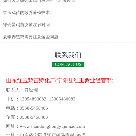
如何改善绿壳蛋鸡苗棚内空气环境质量
红玉鸡苗的散养养殖技术：
绿壳蛋鸡苗疫苗注射时间：
夏季养殖鸡需要注意这些问题
联系我们
CONTACT US
山东红玉鸡苗孵化厂(宁阳县红玉禽业经营部)
联系人：肖经理
手机：13954890083 15065480083
电话：0538-5458483
传真：0538-5458483
网址：www.shandonghongyujimiao.com
地址：山东省宁阳县泗店镇马家村299号