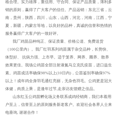
格合理。实力雄厚，重信用、守合同、保证产品质量，薄利多
销的原则，赢得了广大客户的信任。产品远销：东北三省，云
南，贵州，陕西，四川，山东，山西，河北，河南，江西，宁
夏，新疆，内蒙古等地，以良好的品种，真诚的信誉和热情的
服务赢得广大客户的一致好评。
我厂鸡苗品种纯正、保证质量、价格公道、免费送货
（100公里内）。我厂红羽系列鸡苗属于杂交品种，长势快、
体型好、 抗病力强、上市早。适于笼养、网养、圈养、散养
1
2
效果更佳。我场公鸡苗全部注射液氮马立克氏疫苗，进口益生
素。鸡苗成活率确保98%以上(10日内)，公苗鉴别率确保97%
以上！成年鸡全身羽毛通红亮丽，无杂色羽毛。公鸡更是冠大
体健，肉质上乘，是逢年过节,走亲访友馈赠之佳品。
山东红玉公鸡苗孵化场义务联系成鸡经销商，我们本着用
户至上，信誉至上的原则服务新老客户。欢迎社会各界人士来
电垂询, 谢谢合作！